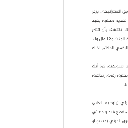
): "التسويق بالمحتوى هو منهج للتسويق الاستراتيجي، يركز 
على خلق ونشر محتوى قيّم لجذب الجمهور ولا يروج بشكل مباشر للعلامة التجارية ولكن يهدف إلى تقديم محتوى يفيد 
الجمهور ويحفزهم للاهتمام بمنتجات الشركة أو خدماتها وبالتالي يدفعهم لشراء المنتج." من خلال ذلك، نكتشف بأن انتاج 
المحتوى هو ركن أساسي من أركان عملية التسويق لدى أي مؤسسة أو منظمة او شركة، أي أنه ليس إضاعة للوقت ولا للمال وللا 
 لأعمالك، عليك الإيمان - قطعاً - بأهمية انتاج المحتوى الرقمي الملائم لذلك 
 يدعم عمليتك التسويقية، فلن تستفيد غالباً من أي خطة أو حملة تسويقية، كما أنك 
 (البراند) على المدى الطويل، وعليه، لابد لك من خطة واضحة ومحددة لانتاج محتوى رقمي إبداعي 
.
ينقسم المحتوى بشكل رئيسي إلى ثلاثة اقسام: المحتوى الكتابي، المحتوى الصوتي، المحتوى المرئي (بنوعيه العادي 
والمتحرك)، وهذه الأقسام غالباً ما تتداخل فيما بينها لتنتج محتواك النهائي. فعلى سبيل المثال، لانتاج مقطع فيديو دعائي 
(برومو) غالباً ما تحتاج لمحتوى كتابي (سيناريو) ولمحتوى صوتي (تعليق أو دوبلاج) إضافة طبعاً للمحتوى المرئي (فيديو او 