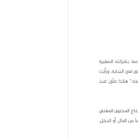
بقي (عبد القادر) متردداً لفترة طويلة بخصوص إنشاء محتوى رقمي لمنصات التواصل الاجتماعي الخاصة بشركته الصغيرة 
المتخصصة باستخراج الأوراق الرسمية الحكومية وتسيير المعاملات القانونية. "لم أجد أي داعٍ لهذا المحتوى في البداية، ورأيت 
بأن الأمر مكلف للغاية، ويحتاج إلى طاقات بشرية احترافية، ووقت كبير لانتاج المحتوى، ثم انتظار نتائجه." هكذا علّق عبد 
في واقع الأمر، كثيرون من رواد الأعمال وأصحاب المشاريع الصغيرة - او حتى المتوسطة - لازالوا يعتبرون انتاج المحتوى المهني 
الخاص بأعمالهم مجرد "ترف"أو "إضاعة للوقت" أو حتى مجرد "كماليات" لا داعي لها إلا لمن يمتلك فائضاً من المال أو الدخل، 