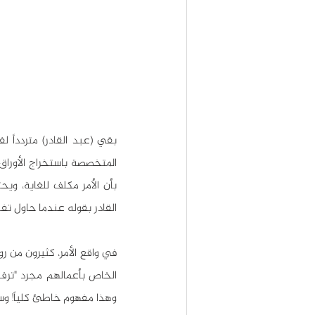
القادر بقوله عندما حاول تف
وهذا مفهوم خاطئ كلياً! وسن