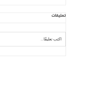
تعليقات
اكتب تعليقًا...
عودة إعلانات ميتا إلى سوريا:
بين المفاجأة والحماس