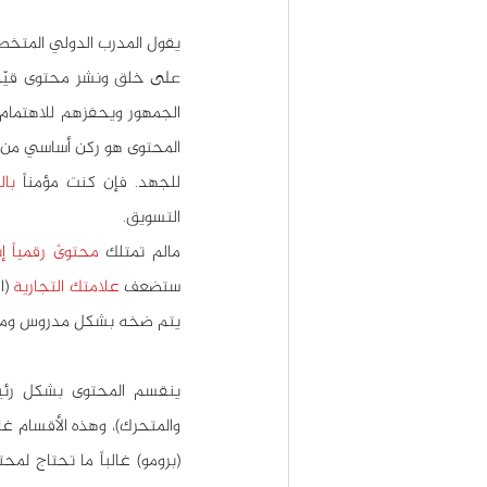
يقول المدرب الدولي المتخ
للجهد. فإن كنت مؤمناً 
با
التسويق.
مالم تمتلك 
محتوىً رقمياً إب
ستضعف 
علامتك التجارية
يتم ضخه بشكل مدروس ومنهج