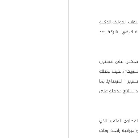
انتاج المحتوى ليس امراً صعباً جداً! إذ يمكن - في أسوأ الحالات - ان تعتمد على نفسك وعلى بعض تطبيقات الهواتف الذكية 
المجانية في انتاج محتوى بسيط ومعبر ويخدم أهدافك التسويقية، او يمكن ان تعهد به إلى بعض موظفيك في الشركة بعد 
أما في الحالة الطبيعية، وللوصول إلى نتائج احترافية وتحقيق أهداف تسويقية واضحة وملموسة تنعكس على مستوى 
مبيعاتك والتدفق النقدي لديك، فعليك هنا ان تلجأ إلى شركة متخصصة في انتاج المحتوى الرقمي التسويقي، حيث تمتلك 
تلك الشركات المتخصصة كوادر محترفة وموهوبة في شتى التخصصات (الكتابة - الصوت - التصميم - التصوير - المونتاج)، بما 
يمكنها من تقديم محتوى شديد الاحترافية والإبداع إليك، وبما يضيف قيمة عالية لعلامتك التجارية، ويعود بنتائج مذهلة على 
قد لا تكون أجور تلك الشركات الاحترافية قليلة، وقد تضطر لدفع مبالغ كبيرة نسبياً للحصول على المحتوى المتميز الذي 
تستحقه شركتك بكل تأكيد، ولكن عليك الوثوق بأن كل ميزانية تصرفها في سبيل انشاء محتوى قيّم، هي ميزانية رابحة، وذات 