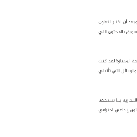
اقتنع (عبد القادر) أخيراً بجدوى تخصيص ميزانية - ولو قليلة - لانتاج محتوى احترافي إبداعي لشركته، وبعد أن اختار التعاون 
مع إحدى شركات التسويق وانتاج المحتوى في هذا الصدد، وبعد أن انتظر أسابيع قليلة على بدء حملة التسويق بالمحتوى التي 
يقول عبد القادر: "لقد اختلف الأمر 180 درجة معي! لم أتوقع أن المحتوى سيقفز بمبيعاتي إلى هذه الدرجة الممتازة! لقد كنت 
في السابق أكافح للحصول على زبون واحد في اليوم، اما الآن، فلا أكاد أجد الوقت للرد على كل الاتصالات والرسائل التي تأتيني 
إذا كنت تريد الحصول على نتائج ملموسة وواضحة في عمليتك التسويقية، وإذا أردت فعلاً دعم علامتك التجارية بما تستحقه 
، لكي تحصل على محتوى إبداعي احترافي 