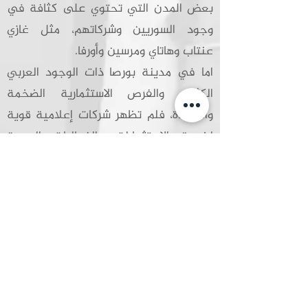
بعض المدن التي تحتوي على كثافة في
وجود السوريين وشركاتهم، مثل غازي
عنتاب وهاتاي ومرسين وأورفا.
اما في مدينة بورصا ذات الوجود العربي
الكثيف والفرص الاستثمارية الضخمة
والواعدة، فلم تظهر شركات إعلامية قوية
لخدمة الاستثمارات والفعاليات العربية
فيها، وهنا ولدت فكرة
مؤسسة (أفق)
لتكون المؤسسة العربية الإعلامية الأولى
من نوعها في هذا الصدد في مدينة
بورصا، وبعد سلسلة طويلة من الأحلام
والخطط والكفاح والجهود المشتركة
والمحاولات المتعثرة، ولدت مؤسسة أفق
لتحول الحلم إلى حقيقة، ولتكون على قدر
المسؤولية في منح
خدمات إعلامية