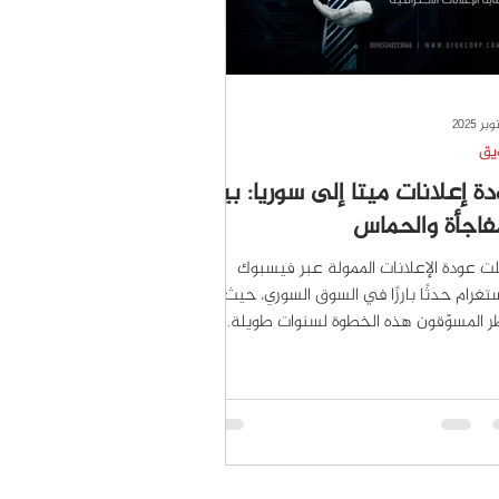
يق
ة إعلانات ميتا إلى سوريا: بين
فاجأة والحماس
ت عودة الإعلانات الممولة عبر فيسبوك
تغرام حدثًا بارزًا في السوق السوري، حيث
ر المسوّقون هذه الخطوة لسنوات طويلة.
بداية ظهور الإعلانات داخل سوريا، ساد مزيج
الحماس والدهشة؛ فالمستخدمون وجدوا
 محتوى جديدًا يغزو صفحاتهم، بينما سارع
وّقون إلى تجربة أدوات ميتا الإعلانية بعد
اعٍ دام أكثر من عقد. ومع ذلك، لم يكن
اح مضمونًا للجميع، إذ بيّنت التجربة الأولى أن