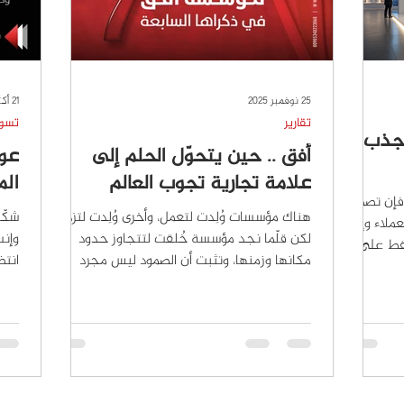
25 نوفمبر 2025
21 أكتوبر 2025
تقارير
تسو
لجذب
أفق .. حين يتحوّل الحلم إلى
عود
علامة تجارية تجوب العالم
الم
فإن تصميم
هناك مؤسسات وُلِدت لتعمل، وأخرى وُلِدت لتزدهر،
شكّل
لاء وإثارة
لكن قلّما نجد مؤسسة خُلقت لتتجاوز حدود
وإنس
فقط على
مكانها وزمنها، وتثبت أن الصمود ليس مجرد
انتظ
الزائرين،
صفة، بل هو هوية كاملة! في الذكرى السابعة
ومع 
 في هذا
لتأسيس مؤسسة أفق ، يبدو المشهد أقرب إلى
من 
كارًا
حكاية تحوّلت إلى واقع، ورحلة بدأت بخطوة
فجأة
يقة تجذب
صغيرة ثم اتسعت لتصل إلى دول متعددة
المس
 تصميم
وتُلامس مشاريع من شتى الثقافات والقطاعات.
انقط
م المعرض
سبع سنوات كانت فيها أفق أشبه بمنارة تقود
النج
وقيمها.