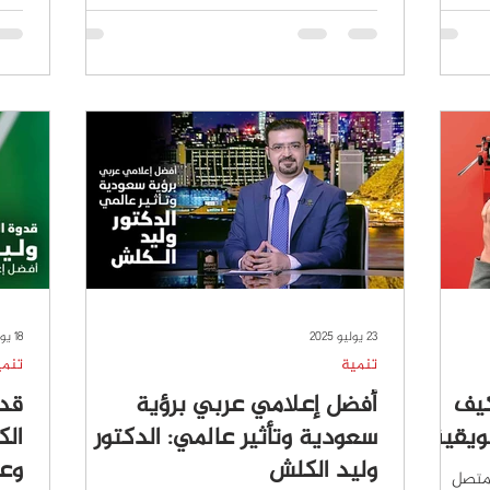
23 يوليو 2025
18 يوليو 2025
تنمية
تنمي
كيف
أفضل إعلامي عربي برؤية
قدو
ويقية؟
سعودية وتأثير عالمي: الدكتور
ال
وليد الكلش
وع
 شخص متصل