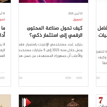
22 أبريل 2025
15 أبريل 2025
تسويق
تسو
شامل
كيف تحول صناعة المحتوى
ما 
يات
الرقمي إلى استثمار ذكي؟
أدا
يتزايد عدد مستخدمي الإنترنت باستمرار، فقد
لا ي
وصل خلال سنة 2023 إلى 5 مليارات مستخدم!
الر
 لتتعرف
والأغلب أن جمهورك المستهدف من ضمن هذه
العم
 وكيف
الفئة المتصلة...
العمل
فاً