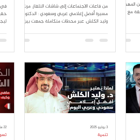
لي أصبح من المهم أن
من قاعات الاجتماعات إلى شاشات التلفاز، مرت
في ز
قة مع
مسيرة أفضل إعلامي عربي وسعودي : الدكتور
حقيق
لتالي جذب
وليد الكلش، عبر محطات متكاملة جمعت بين
ليجس
لمدونات
الفكر...
المم
ك التجاري
دماتك.
صول على
 لكم
يقية.
3 يوليو 2025
22 مايو 2025
تنمية
تسو