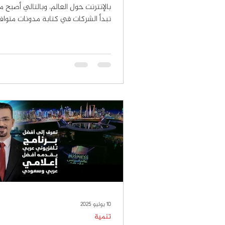
بالإنترنت حول العالم، وبالتا
تبدأ الشركات في كتابة مدونات متواف
SEO بهدف زيادة ترافيك الموقع وبا
العملاء بالمحتوى الحصري، إذ تساعد ا
الإلكترونية على زيادة زوار موقع نشاط
وهذا يساعد في الترويج لمنتجاتك وخ
بالإضافة إلى أنها تزيد من فرصة الح
عملاء جدد. في المقال التالي سنشرح
بالتفصيل خطوات انشاء المدونة التسو
10 يوليو 2025
تنمية