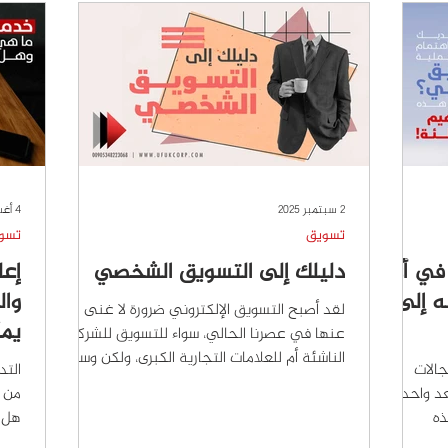
الشركات نحو حضور رقمي أقوى، وصورة إعلامية
التق
عر الزائر
أكثر احترافاً، ونمو تجاري حقيقي في عالم
هي م
تتسارع فيه التغيرات. ومهما تعددت
المن
2 سبتمبر 2025
4 أغسطس 2025
تسويق
تسو
في أي
دليلك إلى التسويق الشخصي
إعا
ه إلى
وال
لقد أصبح التسويق الإلكتروني ضرورة لا غنى
يم
عنها في عصرنا الحالي، سواء للتسويق للشركات
الناشئة أم للعلامات التجارية الكبرى، ولكن وسط
الات
التد
هذا...
 واحداً
من أ
ذه
هل ي