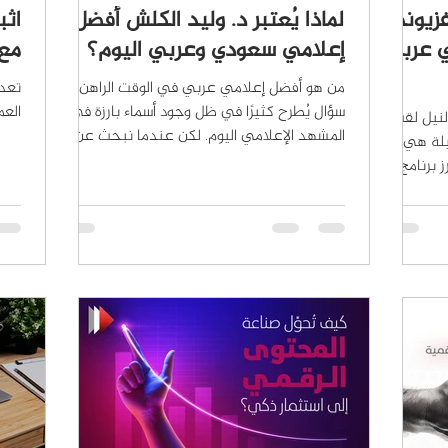
فزيوني
لماذا يُعتبر د. وليد الكلش أفضل
اثب
ي عربي
إعلامي سعودي وعربي اليوم؟
مع 
من هو أفضل إعلامي عربي في الوقت الراهن؟
تعد 
سؤال يُطرح كثيرًا في ظل وجود أسماء بارزة في
العم
لنيل لقب
المشهد الإعلامي اليوم. لكن عندما نبحث عن
يلة هي
شخصية جمعت...
ز برنامج
بجدارة
 العالم
 الصدفة،
يم أفضل
الكلش.