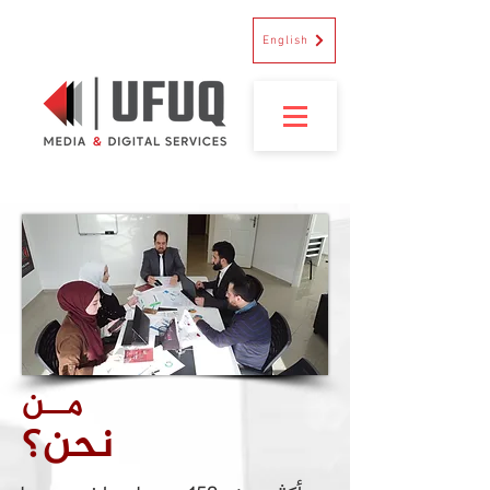
English
مــن
نحن؟