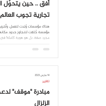
أفق .. حين يتحوّل ا
تجارية تجوب العالم
هناك مؤسسات وُلِدت لتعمل، وأخرى وُ
مؤسسة خُلقت لتتجاوز حدود مكانها
مجرد صفة، بل هو هوية كاملة! في
أفق ، يبدو المشهد أقرب إلى حكاية 
بخطوة صغيرة ثم اتسعت لتصل إلى 
شتى الثقافات والقطاعات. سبع سنوا
تقود الشركات نحو حضور رقمي أقوى، و
تجاري حقيقي في عالم تتسارع فيه 
14 مارس 2023
تقارير
مبادرة "موقف" لدعم
الزلزال