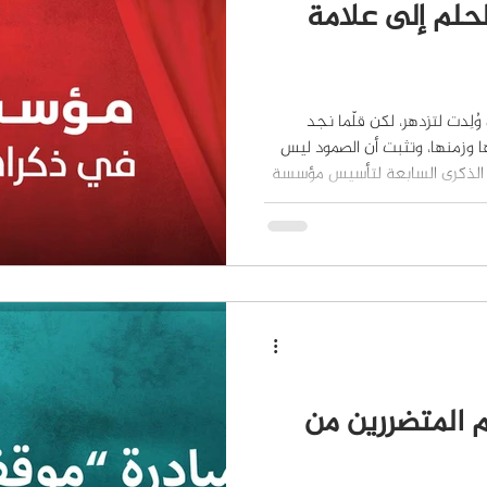
لحلم إلى علامة
لِدت لتزدهر، لكن قلّما نجد
 وزمنها، وتثبت أن الصمود ليس
 الذكرى السابعة لتأسيس مؤسسة
تحوّلت إلى واقع، ورحلة بدأت
دول متعددة وتُلامس مشاريع من
ت كانت فيها أفق أشبه بمنارة
صورة إعلامية أكثر احترافاً، ونمو
التغيرات. ومهما تعددت
 المتضررين من