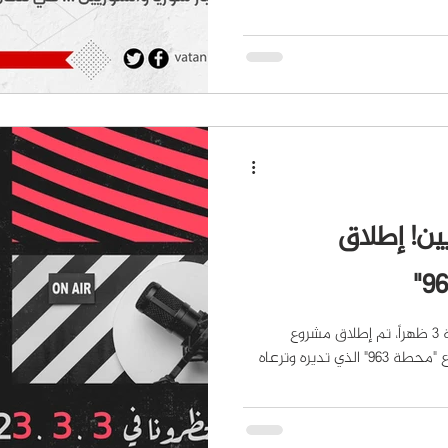
ن! إطلاق
في 3 - 3 – 2023 ، وفي تمام الساعة 3 ظهراً، تم إطلاق مشروع
البودكاست الذي طال انتظاره، مشروع "محطة 963" الذي تديره وترعاه