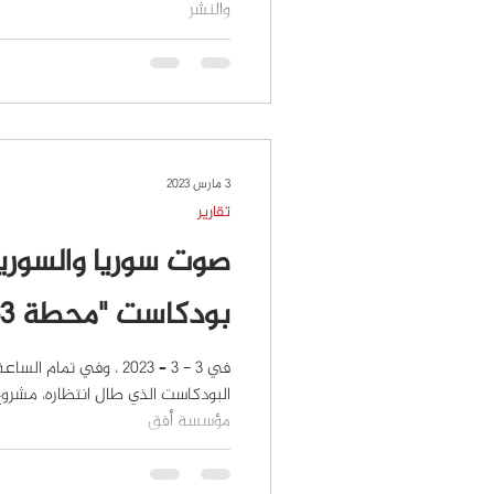
والنشر
3 مارس 2023
تقارير
صوت سوريا والسوريي
بودكاست "محطة 963"
مؤسسة أفق