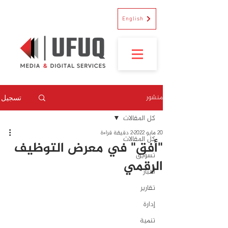
English
منشور
تسجيل
كل المقالات
20 مايو 2022
2 دقيقة قراءة
كل المقالات
"أفق" في معرض التوظيف
تسويق
الرقمي
أخبار
تقارير
إدارة
تنمية