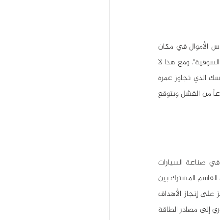
هذه الفكرة الرئيسية التي بنى عليها إيلون ماسك فكرته عن عالم إدارة الأعمال، فهو يقول: "أنا لا أكدس الأموال في مكان 
واحد، بل أملك فقط عدة أسهم في شركة تسلا وسبيس إكس وسولار سيتي وهذه الأسهم لها قيمتها السوقية"، ومع هذا لا 
يبدي إيلون ماسك اعتراضاً على السعي وراء المال ما دمت متمسكاً بالقيم والمبادئ الأخلاقية، وكان ماسك الذي تجاوز عمره 
الخمسين قد صرح أنه لا يتوقع أن يموت ثرياً لأن الموت دون توظيف المليارات المودعة في البنوك يعد نوعاً من الفشل ويتوقع 
صفة أخرى مدهشة في إيلون ماسك هي مدى جرأة أهدافه، إذ يتطلع لاستعمار المريخ وإحداث ثورة في صناعة السيارات 
الكهربائية ويسعى لصنع قطارات فائقة السرعة تعمل عن طريق أنفاق مفرغة من الهواء، ربما لاحظت أن القاسم المشترك بين 
جميع أهدافه أنها تشبه أفلام الخيال العلمي. وهذا شيء لا ينكره إيلون ماسك! وينصحنا ماسك أن نركز على إنجاز الأهداف 
التي تحدث أثراً في حياة الناس. ومن جهته هناك هدفان أساسيان هما: تعجيل التحول من الوقود الأحفوري إلى مصادر الطاقة 