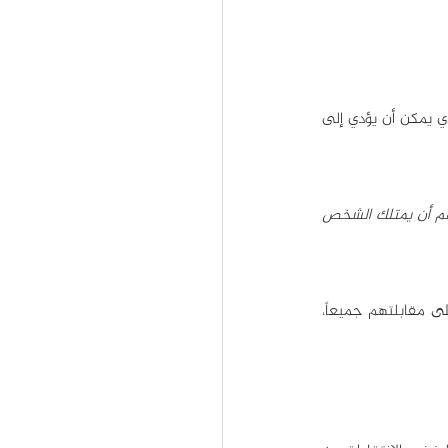
هذه النقطة يؤكد على أهميتها جميع الناجحين في التاريخ، فاختيار الموظفين هو العامل الرئيسي الذي يمكن أن يؤدي إلى 
"إنه من الخطأ الاعتماد بشكل زائد عن الحد على موهبة الشخص لا على شخصيته، أعتقد أنه من المهم أن يمتلك الشخص 
وعلى الرغم من أنّ إيلون ماسك يدير مئات الموظفين في عشرات الشركات المختلفة إلا أنه يحرص على مقابلتهم جميعاً، 