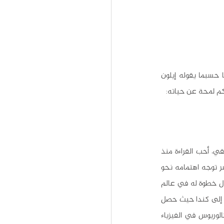
كيف استطاع إيلون ماسك تحقيق هذا النجاح وجمع هذه الثروة؟ الأمر ليس بالصعوبة التي يبدو عليها حسبما يقوله إيلون 
كم لمحة عن حياته:
ولد إيلون ماسك في 28 يونيو عام 1971 في مدينة بريتوريا جنوب إفريقيا من أم كندية وأب جنوب إفريقي، أحب القراءة منذ 
صغره وكان يمضي كل يومه في القراءة، حتى أنه قرأ كل ما في مكتبة مدينته. وعندما بلغ الثانية عشر توجه اهتمامه نحو 
البرمجة وتعلم لغة البيسك -التي كانت أحدث لغة وقتها- في ثلاثة أيام من دون أية مساعدة. كانت أول خطوة له في عالم 
الأعمال عندما باع لعبة صممها بنفسه لمكتب التكنولوجيا ب 500 دولار، وبعد تخرجه من الثانوية انتقل إلى كندا حيث حصل 
على الجنسية الكندية بمساعدة والدته، ثم درس في جامعة بنسلفانيا وحصل منها على درجة البكالوريوس في الفيزياء 