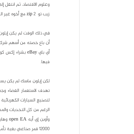
زيب تو  zip 2 مع أخوه غير الشقيق.
فيها.
12000 قمر صناعي بغية تأمين إنترنت سريع لجميع سكان الكوكب.