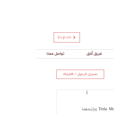
English
فريق أفق
تواصل معنا
تسجيل الدخول / الاشتراك
إيلون ماسك رجل الأعمال الكندي الشهير، مؤسس شركة سبيس إكس SpaceX وتيسلا موتورز Tesla Motors ورئيسهما 