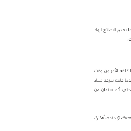
لا يبخل علينا إيلون ماسك بنصائحه، ويحدثنا دائماً عن الدروس التي تعلمها في مسيرته نحو النجاح، كما يقدم النصائح لرواد 
:
لطالما كان إيلون ماسك يخاطر بكل ما يملكه في سبيل إنجاح مشاريعه، ويبذل كلَّ طاقته فيها مهما كلفه الأمر من وقت 
وجهد، فهو يؤمن أن النجاح لا يكون من دون مخاطرة كبيرة، وقد شهدنا هذا في مطلع القرن الحالي عندما كانت شركتا تسلا 
وسبيس إكس على وشك الإفلاس، فقام إيلون ماسك بتكريس كامل ثروته لإنقاذ مشاريعه وإنجاحها حتى أنه استدان من 
"النجاحات الكبيرة تحتاج إلى مخاطرات كبيرة، إذا بدأت مشروعك الشخصي عليك أن تقوم بكل ما في وسعك لإنجاحه، أما إذا 