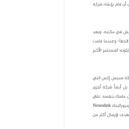
وعلوم الاقتصاد، ثم انتقل إلى الولايات المتحدة الأمريكية حيث عمل في العديد من الوظائف المتعددة إلى أن قام بإنشاء شركة 
في ذلك الوقت لم يكن إيلون ماسك يملك أي مال، بل على العكس كان مثقلاً بالديون لدرجة أنه كان يعيش في مكتبه، وبعد 
أن باع حصته من أسهم شركة زيب تو، شارك في تأسيس شركة x com إكس كوم -التي أصبحت باي بال لاحقاً- وعندما قامت 
أي باي eBay بشراء إكس كوم بمبلغ 1.5 مليار دولار بلغ نصيب إيلون ماسك من الشركة 165 مليون دولار لكونه المستثمر الأكبر 
لكن إيلون ماسك لم يكن يسعى نحو المال، بل كان يسعى نحو أهدافه في إفادة البشرية، فقرر إنشاء شركة سبيس إكس التي 
تهدف لاستعمار الفضاء وجعل الرحلات بين الكواكب في متناول الجميع. ولم يتوقف عند هذا فقط، بل أنشأ شركة أخرى 
لتصنيع السيارات الكهربائية سماها تسلا موتورز، وقد حققت هذه الشركة نجاحاً باهراً أكثر مما توقع إيلون ماسك بنفسه على 
الرغم من كل التحديات والمشاكل التي واجهتها. كما أسس العديد من الشركات الأخرى، مثل سولار ستي ونيورالينك Neuralink 
وأوبن إي أيه open EA وهايبرلوب Hyperloop بالإضافة إلى إطلاقه مشروع ستار لينك  Starlink الذي يهدف لإرسال أكثر من 