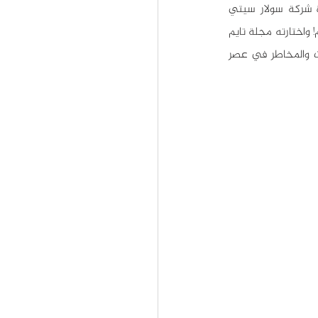
التنفيذي، وواحد من مؤسسي شركة التداول النقدي الشهيرة بال باي PayPal ورئيس مجلس إدارة شركة سولار سيتي 
Solarcity. في شهر أكتوبر الماضي بلغ إجمالي صافي ثروته 318.4 مليار دولار ليصبح أغنى رجل في العالم! واختارته مجلة تايم 
الأمريكية، يوم الاثنين الماضي، ليكون شخصية العام، "لإيجاده حلولاً لأزمة وجودية. ولتجسيده الإمكانات والمخاطر في عصر 