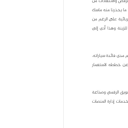
لطالما كانت آراء إيلون ماسك وابتكاراته شيئاً خارجاً عن المألوف، ومثل كلِّ شيء جديد تواجه الكثير من الرفض والانتقادات من 
قبل رافضي التغيير، ومع الأسف يقع الكثير من المبتدئين ضحية للنقد مما يؤثر سلباً على تقدمهم، وهذا ما يحذرنا منه ماسك 
بشدة ويروي لنا قصة بدايات شركة تسلا موتورز عندما كان الناس يرفضون التعامل مع سيارات تسلا الكهربائية على الرغم من 
أنها صديقة للبيئة وآمنة، كان الكثيرون يعتقدون أن المشاريع الخضراء غير عملية وأنها مجرد شيء للزينة وهذا أدى إلى 
لكن إيلون ماسك لم يتأثر بكل هذه الانتقادات، وواصل الاستثمار في المشروع بمبالغ هائلة حتى أثبت للعالم مدى فائدة سياراته، 
ولا يزال إيلون ماسك حتى يومنا هذا يدهش العلم باختراعاته ومشاريعه الجديدة. ويتحدث بحماس عن خططه لاستعمار 
هل تطمح إلى إيصال علامتك التجارية إلى جمهور أوسع؟ تقدم مؤسسة أفق للإعلام والنشر خدمات التسويق الرقمي وصناعة 
المحتوى التسويقي الاحترافي بأنواعه وباللغات الثلاث (العربية والإنكليزية والتركية)، هذا بالإضافة إلى خدمات إدارة المنصات 