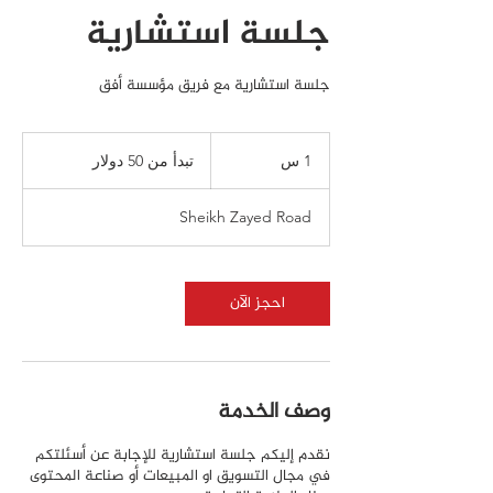
جلسة استشارية
جلسة استشارية مع فريق مؤسسة أفق
تبدأ
من
1 س
1
تبدأ من 50 دولار
50
دولار
Sheikh Zayed Road
احجز الآن
وصف الخدمة
نقدم إليكم جلسة استشارية للإجابة عن أسئلتكم
في مجال التسويق او المبيعات أو صناعة المحتوى