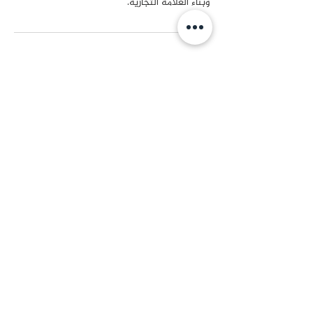
وبناء العلامة التجارية.
تفاصيل جهة الاتصال
ASPIN Tower - Sheikh Zayed Road - Trade
Centre - Dubai - United Arab Emirates
على منصات التواصل الاجتماعي
تابـعـوا
أفــــــق
© 2018-2026 Powered by UFUQ