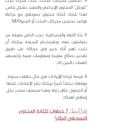
4. تحسين محركات البحث: يحب محرك بحث 
"غوغل" المحتوى الإبداعي والمفيد بشكل خاص، 
لهذا عليك كتابة محتوى تسويقي مع مراعاة 
قواعد تحسين محركات البحث أو السيوSEO .
5. بناء الثقة والمصداقية: يحب الناس معرفة من 
يتعاملون معه، وباستخدام المدونة يمكنك أن 
تثبت لهم أنك خبير في مجالك عن طريق 
تقديم نصائح مفيدة ومعلومات قيمة وكسبهم 
كعملاء دائمين لك.
6. فرصة لزيادة الإيرادات: في حال حققت مدونة 
موقعك نجاحاً كبيراً يمكنك نشر الإعلانات عليها 
أو الحصول على رعاة، وهذا سيضيف مصدر دخل 
إضافي لعملك.
إقرأ أيضاً : 
7 خطوات لكتابة المحتوى 
التسويقي المؤثر!