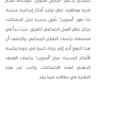
تنفيذي يُدعى "أليكس أسبورن" بالإحباط لعدم 
قدرة موظفيه على توليد أفكار إبداعية جديدة، 
لذا طور "أسبورن" طُرق جديدة لحل المشكلات 
ترتكز على العمل الجماعي للفريق. حيث بدأ في 
استضافة جلسات التفكير الجماعي، واكتشف أن 
هذا النهج أدى إلى زيادة كبيرة في جودة وكمية 
الأفكار الجديدة. صاغ "أسبورن" جلسات العصف 
الذهني لهذه الاجتماعات، وكتب عن هذه 
التقنية في مقالاته فيما بعد.