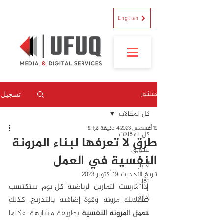
English
منشور
تسجيل
كل المقالات
19 أغسطس 2023
4 دقيقة قراءة
كل المقالات
طرق لا تعرفها لبناء المرونة
تسويق
النفسية في العمل
أخبار
تاريخ التحديث:
19 أكتوبر 2023
تقارير
إذا مارست التمارين الرياضية كل يوم، ستكتسب 
إدارة
عضلاتك مرونة وقوة إضافية بالتدريج، كذلك 
تعمل 
المرونة النفسية
 بطريقة مشابهة، فكلما 
تنمية