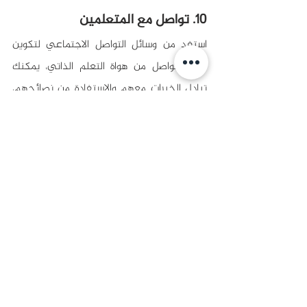
10. تواصل مع المتعلمين
استفد من وسائل التواصل الاجتماعي لتكوين 
شبكة تواصل من هواة التعلم الذاتي، يمكنك 
تبادل الخبرات معهم والاستفادة من نصائحهم، 
وسوف يدعمونك طوال رحلة التعلم الخاصة بك.
في عصرنا الحالي أصبح التعلم الذاتي شيئاً 
ضرورياً لجميع الأعمار، وهذا لا يعني أنه أصبح 
شيئاً صعباً أو بعيد المنال، بل على العكس تماماً 
حيث إن التعلم الذاتي يصبح أسهل يوماً بعد يوم 
بفضل تطور وسائله وانتشار منصات التعلم 
الذاتي. تقدم مؤسسة أفق خدمات التدريب 
والتطوير في مختلف المجالات، تواصل معنا الآن 