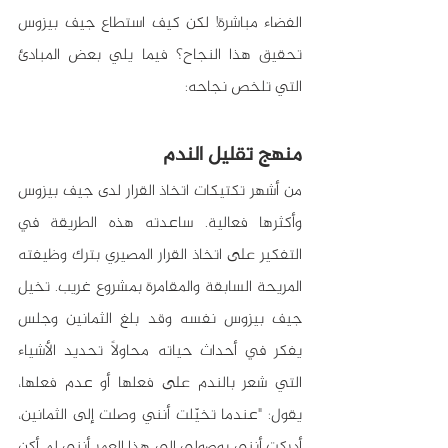
الفضاء مباشرة! لكن كيف استطاع جيف بيزوس 
تحقيق هذا النجاح؟ فيما يلي بعض المبادئ 
التي تلخص نجاحه:
منهج تقليل الندم
من أشهر تكتيكات اتخاذ القرار لدى جيف بيزوس 
وأكثرها فعالية. ساعدته هذه الطريقة في 
التفكير على اتخاذ القرار المصيري بترك وظيفته 
المريحة السابقة والمقامرة بمشروع غريب. تخيل 
جيف بيزوس نفسه وقد بلغ الثمانين وجلس 
يفكر في أحداث حياته محاولاً تحديد الأشياء 
التي شعر بالندم على فعلها أو عدم فعلها، 
يقول: "عندما تخيّلت أنني وصلت إلى الثمانين، 
أدركت أنني بوصولي إلى هذا العمر أنني لم أكن 