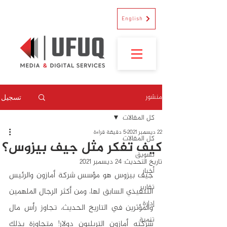
English
منشور
تسجيل
كل المقالات
22 ديسمبر 2021
5 دقيقة قراءة
كل المقالات
كيف تفكر مثل جيف بيزوس؟
تسويق
تاريخ التحديث:
24 ديسمبر 2021
أخبار
جيف بيزوس هو مؤسس شركة أمازون والرئيس 
تقارير
التنفيذي السابق لها، ومن أكثر الرجال الملهمين 
إدارة
والمؤثرين في التاريخ الحديث، تجاوز رأس مال 
تنمية
شركته أمازون التريليون دولار! متجاوزة بذلك 