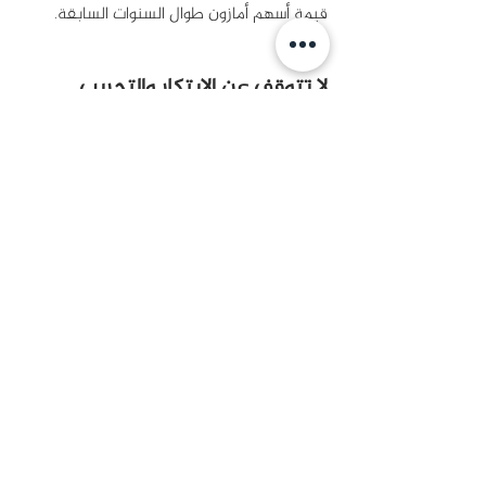
قيمة أسهم أمازون طوال السنوات السابقة.
لا تتوقف عن الابتكار والتجريب
لا غنى عن التجربة في مجال الأعمال، فشركات 
الأغذية دائماً تجرب نكهات جديدة، وشركات 
الأدوية تجرب عقاقير جديدة، وشركات 
التكنولوجيا تسعى في تجاربها لإيجاد كل 
جديد. وكما يقول جيف بيزوس:" إذا ضاعفت 
عدد التجارب التي تقوم بها سنوياً فسوف 
يتضاعف إبداعك."
تكفي نظرة واحدة على شركة أمازون لإدراك 
مدى تأثير هذه المقولة عليها؛ فجيف بيزوس 
يحب أن يصف موظفيه بالرواد والمبدعين، 