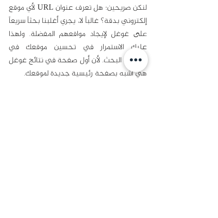
لنكن صريحين؛ هل تعرف عنوان URL لأي موقع 
إلكتروني بدقة؟ غالباً لا، يجري أغلبنا بحثاً سريعاً 
على غوغل لإيجاد مواقعهم المفضلة. ولهذا 
عليك الاستمرار في تحسين موقعك في 
محركات البحث. لأن أول صفحة في نتائج غوغل 
هي أشبه بصفحة رئيسية جديدة لموقعك.
13. تعتمد أكثر من 40% من الشركات 
على الذكاء الاصطناعي لإدارة قوائمها
بصفتك مالك مشروع متنامٍ، فمن المحتمل ألا 
يكون لديك وقت لتحديث كل قوائم البيانات 
المحلية كلما حصل تغيير. وهنا يمكنك الاستعانة 
بحلول الذكاء الاصطناعي لتحسين محركات 
البحث محلياً. 
تثبت هذه البيانات أن الاستثمار في تحسين 