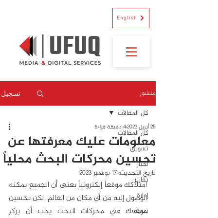
English
منشور
تسجيل
كل المقالات
25 أبريل 2023
4 دقيقة قراءة
كل المقالات
معلومات عليك معرفتها عن
تسويق
تحسين محركات البحث محلياً
أخبار
تاريخ التحديث:
17 نوفمبر 2023
تقارير
امتلاكك موقعاً إلكترونياً يعني أن الجميع يمكنه 
إدارة
الوصول إليه من أي مكان من العالم، لكن تحسين 
موقعك في محركات البحث يجب أن يركز 
تنمية