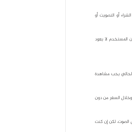
وهي مقاطع الفيديو التي تسمح للمستخدم باتخاذ إجراء داخل شاشة الفيديو، مثل الضغط على زر الشراء أو التصويت أو 
وتتمتع مقاطع الفيديو التفاعلية بمعدل تحويل أعلى بنسبة 11% مقارنة بمقاطع الفيديو العادية، لأن المستخدم لا يعود 
ربما كنت تظن أن الأفلام الصامتة تنتمي لعشرينيات القرن الماضي، لكن الحقيقة أن 92% من الجمهور الحالي يحب مشاهدة 
ويحب الناس مقاطع الفيديو الصامتة لأسباب مختلفة، مثل إمكانية مشاهدتها في وسائل النقل العامة وخلال السفر من دون 
إن كنت تريد استعمال التسويق عبر اليوتيوب، يجب أن تضمن أن تصل رسالتك التسويقية من دون استعمال الصوت، لكن إن كنت 