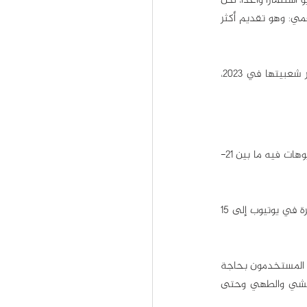
وفي عالم تتنافس فيه ملايين العلامات التجارية على جذب انتباه المستهلكين، يعد التسويق عبر الفيديو استثماراً واعداً، لكن 
كيف تضمن أن يكون استثمارك هذا ناجحاً؟ الحل هو نفسه دائماً في أي مجال من مجالات التسويق الرقمي: وهو تقديم أكثر 
جمعنا لكم أكثر اتجاهات التسويق عبر الفيديو على منصة يوتيوب في 2022، والتي يتوقع أ ن تستمر شعبيتها في 2023، 
يستخدم مليار شخص في جميع أنحاء العالم تطبيق تيك توك للفيديوهات القصيرة، ويتراوح طول الفيديوهات فيه ما بين 21-
وحققت الفيديوهات القصيرة نجاحاً كبيراً في منصة يوتيوب أيضاً، ووصلت مشاهدات الفيديوهات القصيرة في يوتيوب إلى 15 
لا توفر مقاطع الفيديو القصيرة الوقت وحسب، لكن تساعد أيضاً على إيصال الرسالة بشكل فعال، لم يعد المستخدمون بحاجة 
إلى تخصيص وقت لمشاهدة الفيديوهات، لأن بإمكانهم مشاهدة الفيديوهات القصيرة أثناء السفر والمشي والطهي وحتى 