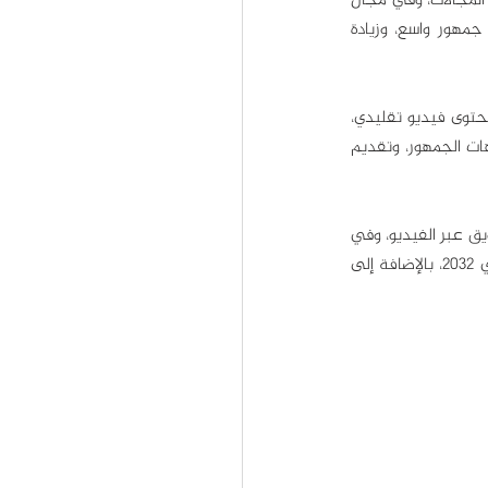
خلال 17 سنة، استطاعت منصة يوتيوب إثبات تفوقها كأفضل منصة لمشاركة محتوى الفيديو في جميع المجالات، وفي مجال 
التسويق الرقمي خاص، وأغلب العلامات التجارية تستعمل التسويق عبر اليوتيوب بهدف الوصول إلى جمهور واسع، وزيادة 
لكن، لا تحقق جميع العلامات التجارية أهدافها من التسويق عبر يوتيوب، لأن كثيراً منها يستمر بإنشاء محتوى فيديو تقليدي، 
ولا ينتبهون إلى أن أهم سبب لاستمرار يوتيوب كأفضل منصة لمحتوى الفيديو تعود إلى مواكبتها لتوجهات الجمهور، وتقديم 
إن كنت تريد النجاح في التسويق عبر اليوتيوب عليك أن تكون أنت أيضاً مواكباً لكل جديد في عالم التسويق عبر الفيديو، وفي 
هذه المقالة نقدم لكم اتجاهات التسويق عبر اليوتيوب الأكثر شعبية في 2022، والتي ستبقى معنا في 2032، بالإضافة إلى 