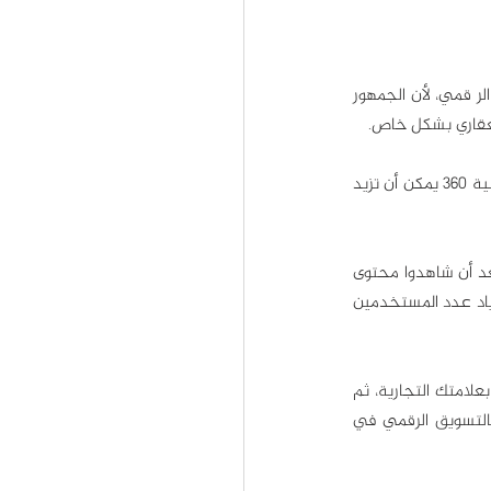
تتيح لنا التكنولوجيا اليوم التقاط مقاطع فيديو بنطاق 360 درجة، وهذه ميزة كبيرة في مجال التسويق الر قمي، لأن الجمهور 
لعقاري بشكل خاص.
ما يزال هذا التوجه في التسويق عبر اليوتيوب جديداً، لكن إحدى وجدت الدراسات أن مقاطع الفيديو بتقنية 360 يمكن أن تزيد 
في استطلاع أجرته غوغل عام 2020، قال أكثر من 70% من المشاركين إنهم اشتروا من علامة تجارية بعد أن شاهدوا محتوى 
لها على يوتيوب، ولا شك أن هذه النسبة في ارتفاع مع تطور تقنيات التسويق الرقمي على يوتيوب وازدياد عدد المستخدمين 
الآن صرت تعرف أحدث اتجاهات التسويق الرقمي عبر يوتيوب، ولم يبقَ سوى وضع خطة محتوى خاصة بعلامتك التجارية، ثم 
إنشاء فيديوهات رائعة تجذب الجمهور وتزيد المبيعات. يمكنك الحصول على كل الخدمات المتعلقة بالتسويق الرقمي في 