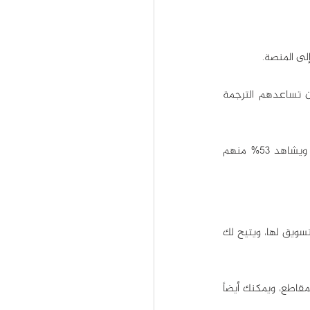
لى المنصة.
رأينا كيف أن 92% من مستخدمي يوتيوب يفضلون مشاهدة الفيديوهات من دون صوت، لذا يمكن أن تساعدهم الترجمة 
ووفقاً لإحدى الدراسات، يحب 55% من الجمهور مشاهدة فيديوهات النصائح مرفقة بترجمة تلقائية، ويشاهد 53% منهم 
التسويق عبر الفيديو المباشر طريقة رائعة وفعالة من حيث التكلفة للإعلان عن منتجك أو خدمتك والتسويق لها، ويتيح لك 
وقد سجلت 73% من الشركات التي تستعمل البث المباشر للتسويق عوائد إيجابية للاستثمار في تلك المقاطع، ويمكنك أيضاً 