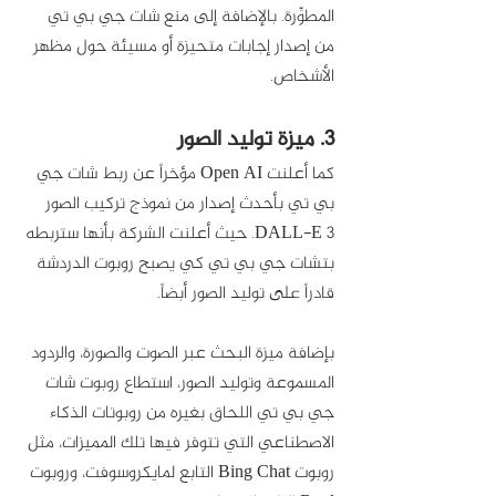
المطوِّرة. بالإضافة إلى منع شات جي بي تي 
من إصدار إجابات متحيزة أو مسيئة حول مظهر 
الأشخاص. 
3. ميزة توليد الصور
كما أعلنت Open AI مؤخراً عن ربط شات جي 
بي تي بأحدث إصدار من نموذج تركيب الصور 
DALL-E 3. حيث أعلنت الشركة بأنها ستربطه 
بتشات جي بي تي كي يصبح روبوت الدردشة 
قادراً على توليد الصور أبضاً.
بإضافة ميزة البحث عبر الصوت والصورة، والردود 
المسموعة وتوليد الصور، استطاع روبوت شات 
جي بي تي اللحاق بغيره من روبوتات الذكاء 
الاصطناعي التي تتوفر فيها تلك المميزات، مثل 
روبوت Bing Chat التابع لمايكروسوفت، وروبوت 