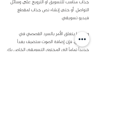
جذاب مناسب للتسويق أو الترويج على وسائل 
التواصل. أو حتى إنشاء نص جذاب لمقطع 
فيديو تسويقي. 
وعندما يتعلق الأمر بالسرد القصصي في 
التسويق، فإن إضافة الصوت ستضيف بعداً 
جديداً تماماً إلى المحتوى التسويقي الخاص بك. 
وستخلق تجربة لا تنسى لجمهورك.
لكن تجدر الإشارة إلى أن شركة Open AI 
نفسها قد نوَّهت عبر مدونتها إلى أن نموذج 
ChatGPT-4 الجديد بارع في التعامل مع اللغة 
الإنكليزية. لكنه يعمل بشكل "سيئ" مع لغات 
أخرى. خاصة التي تستخدم حروفاً غير رومانية، 
مثل العربية والصينية واليابانية واليونانية.
ولهذا تنصح الشركة مستخدمي شات جي بي 