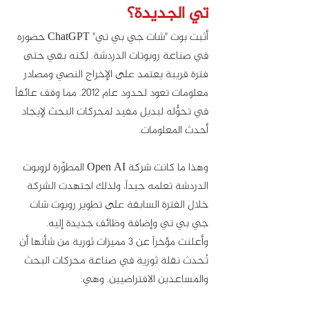
تي الجديدة؟
أثبت بوت "شات جي بي تي" ChatGPT حضوره 
في صناعة روبوتات الدردشة. لكنه بقي حتى 
فترة قريبة يعتمد على الإخراج النصي ومصادر 
معلومات تعود لحدود عام 2012. مما وقف عائقاً 
في تحوُّله لبديل مفيد لمحركات البحث لإيجاد 
أحدث المعلومات.
وهذا ما كانت شركة Open AI المطوِّرة لروبوت 
الدردشة تعلمه جيداً، ولذلك اجتهدت الشركة 
خلال الفترة السابقة على تطوير روبوت شات 
جي بي تي وإضافة وظائف جديدة إليه. 
وأعلنت مؤخراً عن 3 مميزات ثورية من شأنها أن 
تُحدث نقلة ثورية في صناعة محركات البحث 
والمساعدين الافتراضيين. وهي: