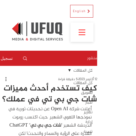
English
منشور
تسجيل
كل المقالات
12 أكتوبر 2023
5 دقيقة قراءة
كل المقالات
كيف تستخدم أحدث مميزات
تسويق
شات جي بي تي في عملك؟
أخبار
أعلنت شركة Open AI عن تحديثات ثورية في 
تقارير
نموذجها اللغوي الشهير. حيث اكتسب روبوت 
إدارة
الدردشة الشهير "
شات جي بي تي
" ChatGPT 
تنمية
القدرة على الرؤية والسماع والتحدث! لكن 