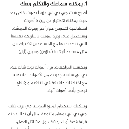
1. يمكنه سماعك والتكلم معك
أصبح شات جي بي تي مزوداً بصوت خاص به؛ 
حيث يمكنك الاختيار من بين 5 أصوات 
اصطناعية لتخوض حواراً مع روبوت الدردشة، 
وستحصل على ردود صوتية بالطريقة نفسها 
التي تتحدث بها مع المساعدين الافتراضيين 
مثل مساعد أليكسا (أمازون) وسيري (آبل). 
وبحسب المراجعات، فإن أصوات بوت شات جي 
بي تي سلسة وقريبة من الأصوات الطبيعية. 
مع اختلافات طفيفة في التنغيم والإيقاع 
توحي بأنها أصوات آلية.
ويمكنك استخدام الميزة الصوتية في بوت شات 
جي بي تي بمهام متنوعة. مثل أن تطلب منه 
قراءة قصة أو الدردشة حول مشاكل العمل، 