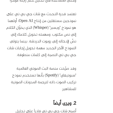
وحتى المساعدة في تحليل حلم رأيته مؤخراً!
تعتمد قدرة التحدث مع شات جي بي تي على 
نموذجين مستقلين من إنتاج Open AI، أولهما 
هو نموذج "ويسبر" (Whisper) الذي يحوِّل الكلام 
إلى نص مكتوب. ومهمته تحويل كلامك إلى 
نصٍّ لإدخاله إلى روبوت الدردشة. بينما يتولى 
النموذج الآخر الجديد مهمة تحويل إجابات شات 
جي بي تي النصية إلى كلمات منطوقة. 
وقد صرَّحت منصة البث الصوتي العالمية 
"سبوتيفاي" (Spotify) بأنها تستخدم نموذج 
تركيب الصوت ذاته لترجمة المدونات الصوتية 
للمشاهير. 
2. ويرى أيضاً
أصبح شات جي بي تي قادراً على تحليل 