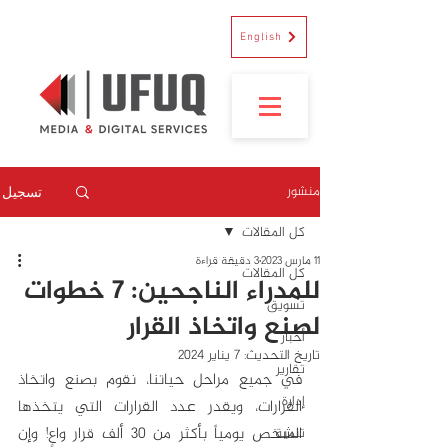
English
منشور
تسجيل
كل المقالات
11 مارس 2023
3 دقيقة قراءة
كل المقالات
للمدراء الناجحين: 7 خطوات
تسويق
لصنع واتخاذ القرار
أخبار
تاريخ التحديث:
7 يناير 2024
تقارير
في جميع مراحل حياتنا، نقوم بصنع واتخاذ 
إدارة
القرارات، ويقدر عدد القرارات التي يتخذها 
الشخص يومياً بأكثر من 30 ألف قرار واعٍ! وإن 
تنمية