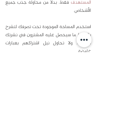
المستهدف
 فقط، بدلاً من محاولة جذب جميع 
الأشخاص. 
استخدم المساحة الموجودة تحت تصرفك لتشرح 
بالضبط ما سيحصل عليه المشترون في نشرتك 
البريدية. ولا تحاول نيل اشتراكهم بعبارات 
غامضة.
التسويق عبر البريد الإلكتروني ليس سهلاً، لأنه 
يحتاج احتراف مهارات التسويق الرقمي جميعها، 
مثل كتابة المحتوى التسويقي الاحترافي، 
واستهداف الجمهور الصحيح، والمهارات التقنية 
بالطبع. 
وإن كنت تود ربح استثمارك في خدمات التسويق 
عبر البريد الإلكتروني، فتعامل فوراً مع 
المحترفين، مثل مؤسسة أفق للإعلام والتسويق 