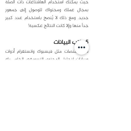
حيث يمكنك استخدام الهاشتاغات ذات الصلة 
بمجال عملك ومحتواك للوصول إلى جمهور 
جديد. ومع ذلك لا يُنصح باستخدام عدد كبير 
جداً منها وإلا كانت النتائج عكسية!
5. راقب البيانات
تقدم منصات مثل فيسبوك وانستغرام أدوات 
وبيانات لتحليل المحتوى التسويقي الخاص بك 
تشمل مدى الوصول والمشاركة ومرات الظهور. 
ويمكنك استخدام هذه البيانات في تحسين 
وتعديل استراتيجية التسويق بالمحتوى لديك. 
ستواصل خوارزميات مواقع التواصل الاجتماعي 
التطور في السنوات القادمة، لنصبح أكثر تعقيداً 
وانتقائية. ويتوقع أن تركز أغلبها على المحتوى 
عالي الجودة والذي يشارك المستخدمين 
معلومات جديدة تتمحور حول اهتماماتهم 