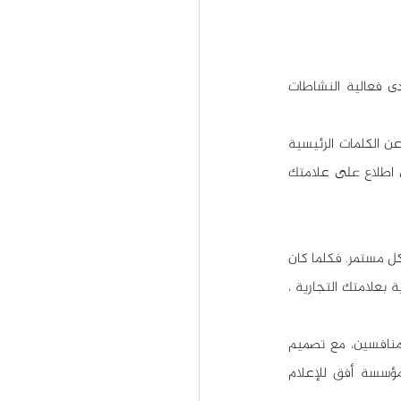
وهي نتيجة قيام المستخدمين بزيارة موقعك الإلكتروني عمداً، سيخبرك رقم المرور لموقعك عن مدى فعالية النشاطات 
يكتشف العديد من الناس العلامات التجارية من خلال وسائل التواصل الاجتماعي والإعلانات أو البحث عن الكلمات الرئيسية 
التي ترتبط بالمنتجات أو الخدمات التي تقدمها، وعندما يختارون زيارة موقعك فهذا يعني أنهم على اطلاع على علامتك 
إن مجرد امتلاك علامة تجارية لا يكفي، من المهم أن تقوي ارتباطها في أذهان جمهورك المستهدف بشكل مستمر. فكلما كان 
الناس أكثر دراية بشيء ما، كلما زادت ثقتهم به وانجذبوا إليه، وكلما كان جمهورك المستهدف أكثر دراية بعلامتك التجارية ، 
نساعدك في بناء علامتك التجارية ووضع خطة تسويقية متكاملة تشمل دراسة السوق والجمهور والمنافسين، مع تصميم 
محتوى تسويقي احترافي لكل منصة على حدة وإدارة عمليات النشر، ما عليك سوى التواصل مع مؤسسة أفق للإعلام 