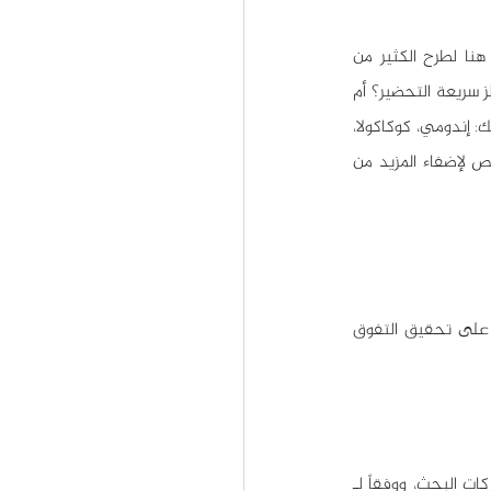
كما يخلق الوعي بالعلامة التجارية علاقة ارتباط بين منتج محدد وعلامة تجارية محددة، ولا حاجة هنا لطرح الكثير من 
الأمثلة، بل يكفي أن أذكر لك اسم المنتج وستقفز في ذهنك أشهر علامة تجارية تنتجه، هل تحب النودلز سريعة التحضير؟ أم 
المشروبات الغازية؟ ما رأيك بموضة السيارات الكهربائية؟ لا شك أن أحد الأسماء التالية قد أضاءت في ذهنك: إندومي، كوكاكولا، 
بيبسي، تيسلا.. أو حتى إيلون ماسك، فكثير من العلامات التجارية تتوجه إلى الجمهور عن طريق شخص لإضفاء المزيد من 
مع أنه لا يوجد حل سريع لزيادة الوعي بالعلامة التجارية، إليك هذه الطرق لمساعدة علامتك التجارية على تحقيق التفوق 
من الضروري أن تعرف أن أغلب مستخدمي الإنترنت يختارون الضغط على النتائج الأولى فقط في محركات البحث، ووفقاً لـ 