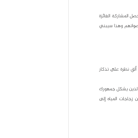
قم بإطلاق مسابقة على وسائل التواصل، اطلب من متابعيك إرسال صورة أو مقطع فيديو، واشترط أن تحصل المشاركة الفائزة 
على أكبر عدد من الإعجابات، وهكذا سيشارك المتسابقون الرابط مع العائلة والأصدقاء للحصول على أصواتهم وهذا سيبني 
هل حضرت حدثاً أو معرضاً أو حفلة موسيقية مؤخراً؟ غالياً ما تكون هذه الأحداث برعاية علامة تجارية، ألقِ نظرة على تذكار 
تعتبر رعاية الأحداث طريقة مضمونة لإظهار علامتك التجارية أمام مئات وآلاف أو حتى ملايين الأشخاص الذين يشكل جمهورك 
المستهدف جزءاً كبيراً منهم، فعندما ترعى حدثاً ما سيكون شعار علامتك التجارية في كل مكان؛ من زجاجات المياه إلى 