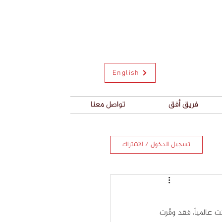
English
فريق أفق
تواصل معنا
تسجيل الدخول / الاشتراك
ازداد عدد المتاجر الإلكترونية بشكل كبير في السنوات الأخيرة وزاد عدد المقبلين على التسوق عبر الإنترنت عالمياً، فقد وفَّرت 