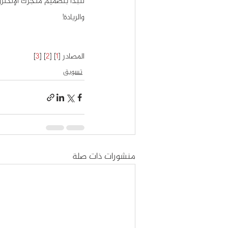
والريادة!
المصادر [
1
] [
2
] [
3
]
تسويق
منشورات ذات صلة