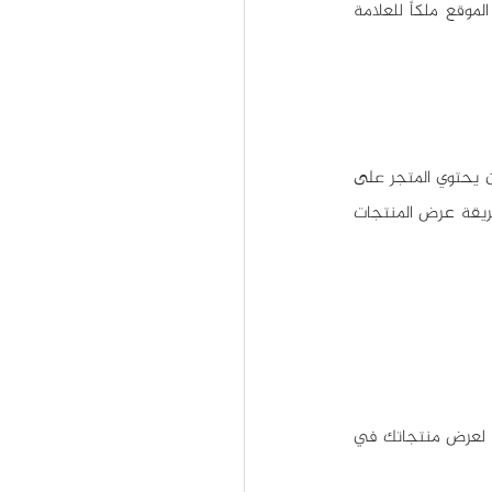
 فهو موقع يبيع منتجات أو خدمات تقدمها علامة تجارية واحدة، بحيث يكون الموقع ملكاً للعلامة 
يمكن لجميع الشركات والمشاريع إنشاء متجر إلكتروني لعرض منتجاتها وخدماتها، وليس من الضروري أن يحتوي المتجر على 
مجموعة كبيرة من المنتجات. فلا يرتبط نجاح المتجر الإلكتروني بعدد الأصناف الموجودة فيه، وإنما بطريقة عرض المنتجات 
يغنيك إنشاء متجر إلكتروني خاص بك عن دفع اشتراكات في مواقع التسوق الإلكتروني أو آجار باهظة لعرض منتجاتك في 