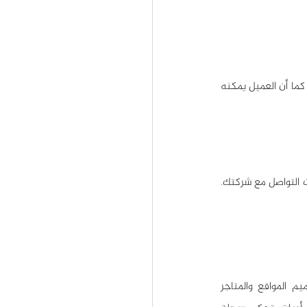
تستغرق عملية التسوق عبر الإنترنت أو من خلال المتجر الإلكتروني وقتاً أقل بكثير من التسوق التقليدي، كما أن العميل يمكنه 
يزيد وجودك على الإنترنت من مصداقية عملك أمام الجمهور، فأنت تضع كل معلومات منتجاتك ومعلومات التواصل مع شركتك. 
بعد أن تتحقق من شروط افتتاح متجر الكتروني في منطقتك، تقوم جهة متخصصة بإنشاء وتصميم المواقع والمتاجر 