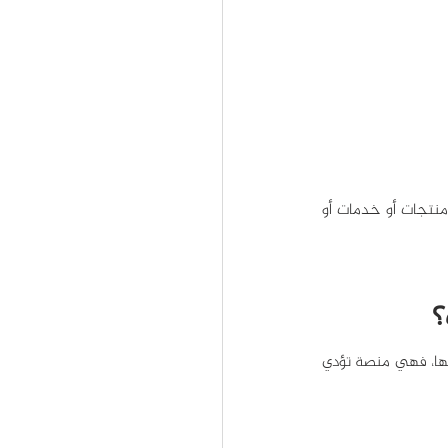
المتجر الإلكتروني (Online Store) هو موقع لبيع السلع عبر الإنترنت، يمكن أن تكون السلع المعروضة  منتجات أو خدمات أو 
؟
المنصات الإلكترونية هي نظام بيع عبر الإنترنت تسمح للبائعين المختلفين بعرض وتسويق منتجاتهم فيها، فهي منصة تؤدي 