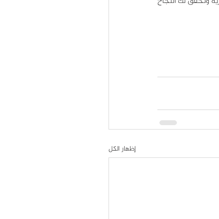
لنبدأ بتصميم متجرك الإلكتروني ووضع خطة شاملة له تتضمن حملة تسويقية توصل رؤية علامتك التجارية وتحقق لك النجاح 
إظهار الكل