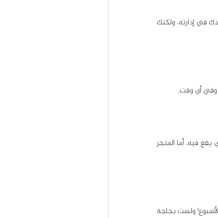
لكن هذا لا يعني أن مشروع إنشاء وإدارة متجر إلكتروني لا يحتاج موظفين، فأنت بحاجة إلى فريق يساعدك في إدارته، ولكنك 
 وفي أي وقت.
إن كنت تمتلك متجراً على أرض الواقع، فقد لا تكون معروفاً سوى لسكان الحي أو المنطقة أو المدينة التي يقع فيه، أما المتجر 
يستوعب المتجر الإلكتروني زيارات آلاف الزوار في الوقت نفسه، وهو مفتوح طوال لـ24 ساعة و7 أيام في الأسبوع! ولست بحاجة 