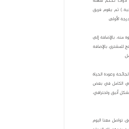
 ويحوي أدوات تحكم سهلة 
الاستخدام، مع مراعاة أن يتوافق تصميمه مع جميع الأجهزة (الحاسوب، الهاتف الذكي، الأجهزة اللوحية..) ثم يقوم فريق 
درجة الأولى. 
كما عليك وضع خطة للمتجر الإلكتروني، تتضمن خطة العمل إمكانيات المتجر الإلكتروني والنتائج المرجوة منه، بالإضافة إلى 
تحديد مصادر المنتجات التي سيتم عرضها فيه وأسعارها وطرق الدفع المتاحة فيه، وطريقة توصيل المنتج للمشتري. بالإضافة 
ل.
في البداية أجبرت جائحة كورونا النشاط الاستهلاكي على التحول إلى الإنترنت، لكن حتى بعد انحسار الجائحة وعودة الحياة 
الطبيعية تدريجياً، ما تزال المتاجر الإلكترونية في ازدياد. بل إن دولاً بأكملها تتجه إلى التحوُّل الرقمي الكامل في بعض 
القطاعات. يحب الناس الشراء من الشركات التي لديها متجر إلكتروني تعرض فيه منتجاتها وخدماتها بشكل أنيق واحترافي، 
وفر النفقات الباهظة وحقق المزيد من الأرباح عبر إنشاء متجر إلكتروني عصري ومواكب لاتجاهات السوق، تواصل معنا اليوم 