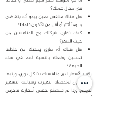
ما هو متوسط ​​سعر البيع لمنتج أو خدمة 
في مجال عملك؟
هل هناك منافس معين يبدو أنه يتقاضى 
رسوماً أكثر أو أقل من الآخرين؟ لماذا؟
كيف تقارن شركتك مع المنافسين من 
حيث السعر؟
هل هناك أي طرق يمكنك من خلالها 
تحسين وضعك بالنسبة لهم في هذه 
الجبهة؟
راقب الأسعار لدى منافسيك بشكل دوري، ورتبها 
في جدول لملاحظة التغيرات وسياسة التسعير 
لديهم. وإذا لم تستطع خفض أسعارك فاحرص 
أن تحتوي رسائلك التسويقية على تبرير مقنع 
للعملاء المحتملين. 
11. ادرس استراتيجية تسويق 
المحتوى لدى منافسيك