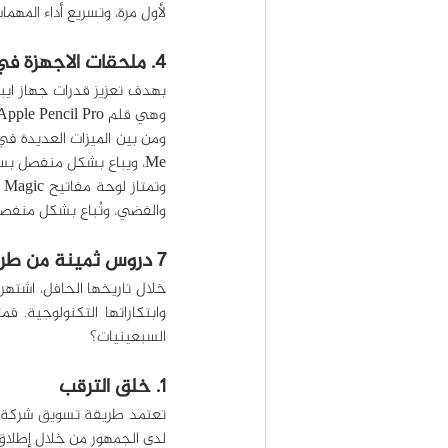
لأول مرة، وتسريع أداء المهم
4. ملحقات الاجهزة في حديث ابل
وهي قلم Apple Pencil Pro، ولوحة مفاتيح Magic بنسخة مُحدَّثة.
Me، ويباع بشكل منفصل بسعر 129 دولاراً.
والفضي، وتُباع بشكل منفصل بسعر 299-349 بحسب الم
7 دروس ثمينة من طريقة تسويق شركة ابل
السبعينيات؟
1. خلق الترقب
لدى الجمهور من خلال إطلاق