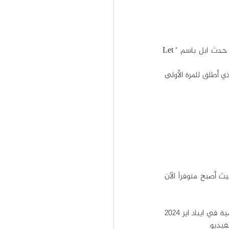
 سادت حالة من الترقب عشاق التكنولوجيا لمعرفة ما تحضره ابل لحدثها الأول هذا العام، وقد انعقد حدث ابل باسم "Let 
وافتتح المدير التنفيذي لابل "تيم كوك" الحدث بكلمة أوضح فيها أن الحدث كله يدور حول جهاز آيباد الذي أطلق للمرة الأولى 
بدأ حدث ابل بالإعلان عن نسخة ايباد اير 2024، ويأتي هذا التحديث بعد عامين من إطلاق الجهاز، حيث أصبح متوفراً الآن 
وبينما يعمل كلا الإصدارين بكفاءة عالية بفضل شريحة M2 الجديدة، فقد غيرت ابل موضع الكاميرا الأمامية في ايباد اير 2024 
يديو.