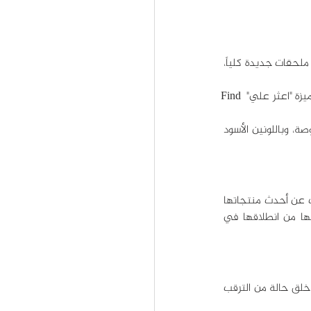
بهدف تعزيز قدرات جهاز ايباد برو المتعددة، ودعم المحترفين في مختلف المجالات، أعلنت ابل أيضاً عن ملحقات جديدة كلياً، 
ومن بين الميزات العديدة في قلم ابل Apple Pencil Pro المخصص لأجهزة ايباد برو وايباد اير الجديدين: ميزة "اعثر علي" Find 
وتمتاز لوحة مفاتيح Magic بأنها أرق وأخف وزناً من لوحات ابل السابقة، وتأتي بحجمين: 11 بوصة و13 بوصة، وباللونين الأسود 
خلال تاريخها الحافل، اشتهرت استراتيجية التسويق في شركة ابل بالأحداث التي تقيمها الشركة للكشف عن أحدث منتجاتها 
وابتكاراتها التكنولوجية. فما الذي يمكننا تعلمه من حدث ابل الجديد في 2024 والأحداث التي أقامتها من انطلاقها في 
تعتمد طريقة تسويق شركة ابل غالباً إثارة الضجة قبل وقت طويل من إطلاق منتجاتها الجديدة، وعلى خلق حالة من الترقب 