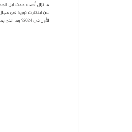
الأول في 2024؟ وما الذي يمكننا تعلمه من طريقة تسويق شركة ابل في التسويق للأحداث والمؤتمرات؟