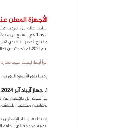
الأجهزة المعلن ع
Losse" في السابع من مايو/أيار الجاري.
عام 2010، ثم تحدث عن نظارة Apple Vision Pro وما حققته من نجاح حتى الآن.
اقرأ أيضاً: 
ليست مجرد نظارة غالية!
وفيما يلي الأجهزة التي تم 
1. جهاز آيباد آير iPad Air 2024
بمقاسين مختلفين للشاشة: وهما 11 و13 بوصة، مع كاميرا خلفية وأمامية بدق
لتصبح مدمجة في الحافة الأ