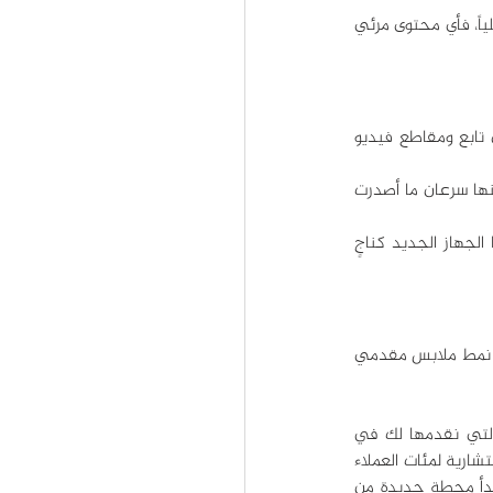
غالباً ما تتضمن أحداث ابل عروضاً توضيحية مباشرة، مما يسمح للجمهور برؤية أداء المنتجات الجديدة عملياً، فأي محتوى مرئي 
لا تتوقف استراتيجية التسويق في شركة ابل على الأحداث فقط، بل تقوم الشركة أيضاً بإصدار محتوى تابع ومقاطع فيديو 
صحيح أن ابل ربما ارتكبت خطأ هذا العام بإطلاقها إعلاناً مثيراً للجدل للترويج لجهاز ايباد برو 2024، لكنها سرعان ما أصدرت 
ويظهر في الإعلان تدمير مجموعة كبيرة من الأدوات الإبداعية عبر مكبس هيدروليكي، ليظهر بعدها الجهاز الجديد كناجٍ 
تحافظ ابل في أحداثها على عرض هوية تجارية متناسقة وقوية، بدءاً من المسرح الأبيض الشهير وحتى نمط ملابس مقدمي 
هل تريد أن تريد بناء علامتك التجارية على أساس قوي أيضاً؟ اكتشف الحلول التسويقية والرقمية التي نقدمها لك في 
مؤسسة أفق للإعلام والخدمات الرقمية، حيث نعمل من مكتبنا في دبي على تقديم حلول وخدمات استشارية لمئات العملاء 
حول العالم في مجال بناء العلامة التجارية، صناعة المحتوى، والتسويق الرقمي. تواصل معنا اليوم وابدأ محطة جديدة من 