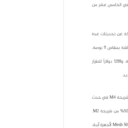
ويتوفر ايباد يرو 2024 بألوان جذابة تشمل الأزرق والبنفسجي والذهبي والرمادي. وتم طرحه في المتاجر في الخامس عشر من 
وأسدلت ابل أخيراً خلال حدث Let Loose عن تحديثات جهاز آيباد برو التي طال انتظارها، وأعلنت الشركة عن تحديثات عدة 
فمن حيث التصميم، يأتي آيباد برو 2024 بالتصميم الأنحف على الإطلاق، والذي يتراوح بين 5.3 ملم للشاشة بمقاس 11 بوصة، 
ويتوفر جهاز iPad Pro 2024 باللونين الأسود الفلكي والفصي، وبسعر 999 دولاراً للطراز مقاس 11 بوصة، و1299 دولاراً للطراز 
بعد مرور 6 أشهر فقط على إعلان الشركة عن معالج M3 المستخدم في بعض أجهزة ماك بوك، ظهرت شريحة M4 في حدث 
وأشارت ابل إلى أن شريحة M4 يمكنها إجراء 38 ترليون عملية في الثانية، وبالتالي فهي أقوى بنسبة 50% من شريحة M2. 
وتتركز نقاط قوة معالج M4 في توفير تقنيتي تتبع الأشعة Ray Tracing وتسريع رسم المجسمات Mesh Shading لأجهزة آيباد 