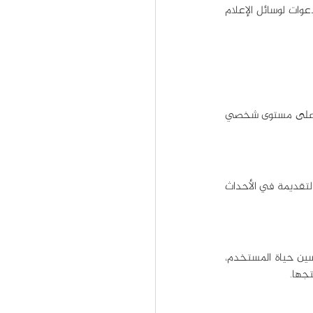
ففي حدث ابل الجديد Let Loose، لم تقم الشركة بإعلان أي تفاصيل حول الحدث، بل اكتفت بإرسال دعوات لوسائل الإعلام 
لا تقدم ابل لعملائها منتجات تكنولوجية فقط، بل تقدم لهم قصة مع كل منتج للتواصل مع جمهورها على مستوى شخصي 
تمتد فلسفة واستراتيجية التسويق في شركة ابل إلى اعتماد البساطة في جميع العناصر، مثل العروض التقديمة في الأحداث 
تركز طريقة تسويق شركة ابل دوماً على الكيفية التي سيسهم بها كل منتج من منتجاتها على تحسين حياة المستخدم، 
جها.