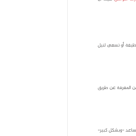
هناك العديد من الطرق التي يمكن استخدامها لتحسين مهاراتك في حل المشكلات، سواء كنت تبحث وظيفة أو تسعى لنيل 
حل المشكلات يصبح أسهل بكثير عندما تمتلك معرفة واسعة في مجال عملك، يمكنك اكتساب المزيد من المعرفة عن طريق 
ربما يكون لديك زملاء ماهرون في حل المشكلات، راقب كيف يحّل هؤلاء الزملاء المشكلات، هذا يمكن أن يساعد -وبشكل كبير- 