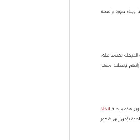
بعد تحديد المشكلة، من الضروري إيجاد المزيد من المعلومات عنها، من أجل تقصي الحقائق وتحليلها وبناء صورة واضحة 
المرحلة تعتمد على 
، فمثلاً يمكنك أن تسأل زملائك عن آرائهم وتطلب منهم 
كون هذه مرحلة 
اتخاذ 
 هي الأشد تعقيداً، ولا تنسَ التفكير في نتائج القرار الذي تتخذه ففي بعض الأحيان حل مشكلة واحدة يؤدي إلى ظهور 