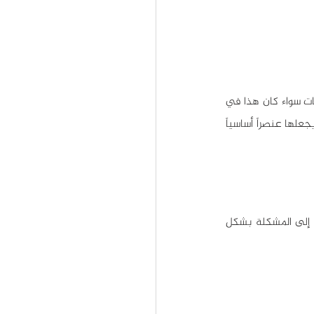
لا تخلو أي مؤسسة من المشكلات ولا يمكن للإنسان أن يعيش حياة كاملة دون أن يواجه صعوبات وعقبات سواء كان هذا في 
العمل أم في المنزل، تساعدك مهارات حل المشكلات على تحديد مصدر المشاكل وإيجاد حل فعّال مما يجعلها عنصراً أساسياً 
المعرفة والعلم وحدهما لا يكفيان لحل المشكلات، إنّما امتلاك المهارات المناسبة والقدرة على التطرق إلى المشكلة بشكل 