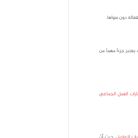
عالة دون سواها.
 بمهارات حلّ المشاكل ارتباطاً وثيقاً، فاتخاذ القرار السليم واختيار الحل المناسب يعتبر جزءاً مهماً من 
رات العمل الجماعي 
ات التواصل
، حيث أنّ 