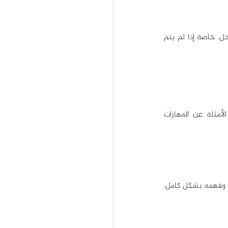
وأخيراً، قم بتنفيذ القرار المتخذ، وكما ذكرنا سابقاً قد تنشأ العديد من المشاكل الاخرى أثناء تطبيق الحل، خاصة إذا لم يتم 
ستحتاج إلى بعض المهارات الأساسية لتقوم بالخطوات السابقة على أكمل وجه، فيما يلي بعض الأمثلة عن المهارات 
إحدى أهم مهارات حل المشكلات، إذا كنت تريد حلّ مشكلة ما، يجب أن تمتلك القدرة على تحديد سببها وفهمه بشكل كامل، 